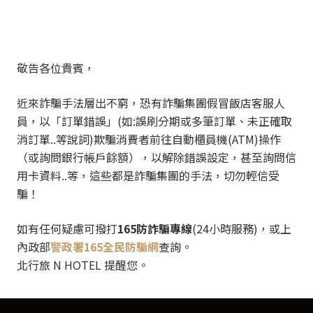
敬告各位貴賓，
近來詐騙手法層出不窮，恐有詐騙集團假冒飯店客服人
員，以「訂單錯誤」(如:誤刷分期或多筆訂單、未正確取
消訂單..等說詞)欺騙消費者前往自動櫃員機(ATM)操作
（或詢問銀行帳戶餘額），以解除錯誤設定，甚至詢問信
用卡資料..等，這些都是詐騙集團的手法，切勿輕信受
騙！
如有任何疑慮可撥打
165防詐騙專線
(24小時服務)，或上
內政部
警政署165全民防騙網
查詢。
北行旅 N HOTEL 提醒您。